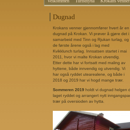
Velkommen
Turisthytta
Krokans venner
Dugnad
Krokans venner gjennomfører hvert år en
dugnad på Krokan. Vi prøver å gjøre det i
samarbeid med Tinn og Rjukan turlag, og
de første årene også i lag med
Kvikklunch turlag.
Innsatsen startet i mai
2011, hvor vi malte Krokan utvendig.
Etter dette har vi fortsatt med maling av
hyttene, både innvendig og utvendig. Vi
har også ryddet utearealene, og både i
2018 og 2019 har vi hogd mange trær.
Sommeren 2019
holdt vi dugnad helgen de
laget ryddet og arrangert nytt inngangspar
trær på oversioden av hytta.